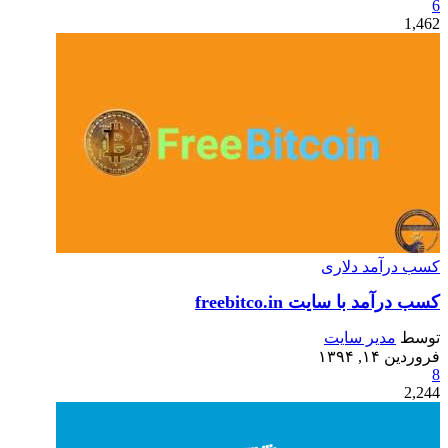
6
1,462
کسب درآمد دلاری
کسب درآمد با سایت freebitco.in
توسط
مدیر سایت
فروردین ۱۴, ۱۳۹۴
8
2,244