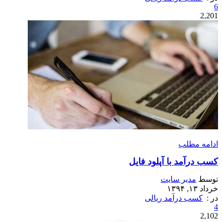
6
2,201
ادامه مطلب
کسب درآمد با آپلود فایل
توسط
مدیر سایت
خرداد ۱۳, ۱۳۹۴
در :
کسب درآمد ریالی
4
2,102