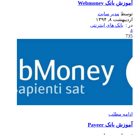
آموزش بانک Webmoney
توسط
مدیر سایت
اردیبهشت ۸, ۱۳۹۴
در :
بانک های اینترنتی
4
735
ادامه مطلب
آموزش بانک Payeer