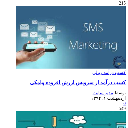
215
کسب درآمد ریالی
کسب درآمد از سرویس ارزش افزوده پیامکی
توسط
مدیر سایت
اردیبهشت ۱, ۱۳۹۴
0
549