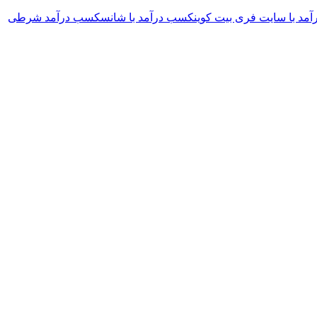
مد با سایت فری بیت کوین
کسب درآمد با شانس
کسب درآمد شرطی