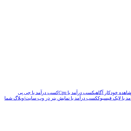
اهده خودکار آگاهی
کسب درآمد با Cpu
کسب درآمد با جی پی
 با لایک فیسبوک
کسب درآمد با نمایش بنر در وب سایت/وبلاگ شما