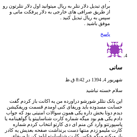
.
برای تبدیل دلار نتلر به ریال میتوانید اول دلار نتلرتون رو
از طریق صرافی های خارجی به دلار پرفکت مانی و
سپس به ریال تبدیل کنید .
موفق باشید .
پاسخ
سانی
شهریور 4, 1394 در 8:42 ق.ظ
سلام خسته نباشید
این بانک نتللر شورشو دراورده من یه اکانت باز کردم گفت
حسابت مسدوده باید وریفای کنی اومدم قسمت وریفکیشن
دیدم دوتا بخش داره یکی همون سوالات امنیتی بود که جواب
دادم یکی هم بود میگه شماره کارت شناساییتو یا گواهینامه یا
پاسپورتتو وارد کن منم ای دی کارتو انتخاب کردم شماره
کارت ملیمو زدم منتها دست برنداشت صفحه بعدیش یه کادر
باز میکنه میگه عکس کارت شناساییتو اپلود کن تا وریفای