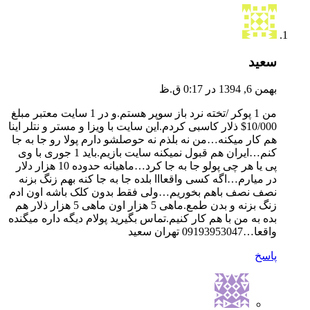
سعید
بهمن 6, 1394 در 0:17 ق.ظ
من 1 پوکر /تخته نرد باز سوپر هستم.و در 1 سایت معتبر مبلغ
10/000$ ذلار کاسبی کردم.این سایت با ویزا و مستر و نتلر اینا
هم کار میکنه…من نه بلذم نه حوصلشو دارم پولا رو جا به جا
کنم…ایران هم قبول نمیکنه سایت بازیم.باید 1 جوری با وی
پی یا هر چی پولو جا به جا کرد…ماهیانه حدوده 10 هزار دلار
در میارم…اگه کسی واقعااا بلده جا به جا کنه بهم زنگ بزنه
نصف نصف باهم بخوریم…ولی فقط بدون کلک باشه اون ادم
زنگ بزنه و بدن طمع.ماهی 5 هزار اون ماهی 5 هزار ذلار هم
بده به من با هم کار کنیم.تماس بگیرید پولام دیگه داره میگنده
واقعا…09193953047 تهران سعید
پاسخ