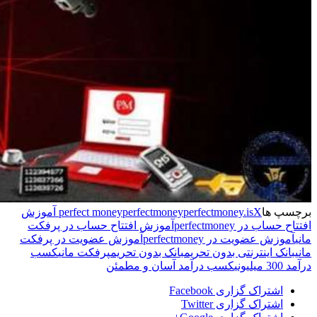
برچسپ ها
perfectmoney.is
perfectmoney
perfect money
X آموزش
افتتاح حساب در perfectmoney
آموزش افتتاح حساب در پرفکت
مانی
آموزش عضویت در perfectmoney
آموزش عضویت در پرفکت
مانی
بانک اینترنتی بدون تحریم
بانک بدون تحریم
پرفکت مانی
کسب
درآمد 300 میلیونی
کسب درآمد آسان و مطمئن
اشتراک گزاری Facebook
اشتراک گزاری Twitter