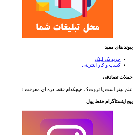
پیوند های مفید
خرید بک لینک
کسب و کار اینترنتی
جملات تصادفی
علم بهتر است یا ثروت؟ ، هیچکدام فقط ذره ای معرفت !
پیج اینستاگرام فقط پول