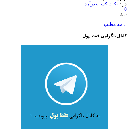
در :
نکات کسب درآمد
0
235
ادامه مطلب
کانال تلگرامی فقط پول