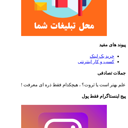
پیوند های مفید
خرید بک لینک
کسب و کار اینترنتی
جملات تصادفی
علم بهتر است یا ثروت؟ ، هیچکدام فقط ذره ای معرفت !
پیج اینستاگرام فقط پول