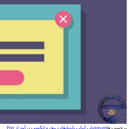
برچسپ ها
pop-up
پاپ آپ
پاپ پاپ
تبلیغات پنجره ای
کسب درآمد از Pop